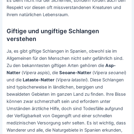
Es dient nicht nur der Sicherheit, sondern fördert auch den
Respekt vor diesen oft missverstandenen Kreaturen und
ihrem natürlichen Lebensraum.
Giftige und ungiftige Schlangen
verstehen
Ja, es gibt giftige Schlangen in Spanien, obwohl sie im
Allgemeinen für den Menschen nicht sehr gefährlich sind.
Zu den bekanntesten giftigen Arten gehören die
Asp-
Natter
(
Vipera aspis
), die
Seoane-Natter
(
Vipera seoanei
)
und die
Lataste-Natter
(
Vipera latastei
). Diese Schlangen
sind typischerweise in ländlichen, bergigen und
bewaldeten Gebieten im ganzen Land zu finden. Ihre Bisse
können zwar schmerzhaft sein und erfordern unter
Umständen ärztliche Hilfe, doch sind Todesfälle aufgrund
der Verfügbarkeit von Gegengift und einer schnellen
medizinischen Versorgung sehr selten. Es ist wichtig, dass
Wanderer und alle, die Naturgebiete in Spanien erkunden,