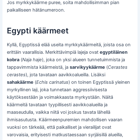
Jos myrkkykäärme puree, soita mahdollisimman pian
paikalliseen hätänumeroon.
Egypti käärmeet
Kyllä, Egyptissä elää useita myrkkykäärmeitä, joista osa on
erittäin vaarallisia. Merkittävimpiä lajeja ovat
egyptiläinen
kobra
(
Naja haje
), joka on yksi alueen tunnetuimmista ja
tappavimmista käärmeistä, ja
sarvikyykäärme
(
Cerastes
cerastes
), jota tavataan aavikkoalueilla. Lisäksi
sahakäärme
(
Echis carinatus
) on toinen Egyptissä yleinen
myrkyllinen laji, joka tunnetaan aggressiivisesta
käytöksestään ja voimakkaasta myrkystään. Näitä
käärmeitä tavataan tyypillisesti aavikkoalueilla ja
maaseudulla, vaikka niitä voi joskus tavata lähellä
ihmisasutusta. Käärmeenpuremien mahdollisen vaaran
vuoksi on tärkeää, että paikalliset ja vierailijat ovat
varovaisia, erityisesti matkustaessaan syrjäisillä alueilla,