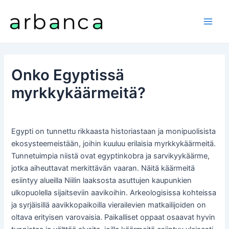
Siirry
sisältöön
Main
Men
Onko Egyptissä
myrkkykäärmeitä?
Egypti on tunnettu rikkaasta historiastaan ja monipuolisista
ekosysteemeistään, joihin kuuluu erilaisia myrkkykäärmeitä.
Tunnetuimpia niistä ovat egyptinkobra ja sarvikyykäärme,
jotka aiheuttavat merkittävän vaaran. Näitä käärmeitä
esiintyy alueilla Niilin laaksosta asuttujen kaupunkien
ulkopuolella sijaitseviin aavikoihin. Arkeologisissa kohteissa
ja syrjäisillä aavikkopaikoilla vierailevien matkailijoiden on
oltava erityisen varovaisia. Paikalliset oppaat osaavat hyvin