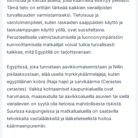
tunnistaa ja välttää alueita, joilla käärmeitä esiintyy yleisesti.
Tämä tieto on erittäin tärkeää kaikkien vierailijoiden
turvallisuuden varmistamiseksi. Tietoisuus ja
varotoimenpiteet, kuten raskaiden saappaiden käyttö ja
taskulamppujen käyttö yöllä, ovat suositeltavia.
Perusteellisella valmistautumisella ja luonnonympäristön
kunnioittamisella matkailijat voivat tutkia turvallisesti
kaikkea, mitä Egyptillä on tarjottavanaan.
Egyptissä, joka tunnetaan aavikkomaisemistaan ja Niilin
jokilaaksostaan, elää useita myrkkykäärmelajeja, kuten
egyptiläinen kobra (Naja haje) ja sarvikäärme (Cerastes
cerastes). Vaikka kohtaamiset kaupunkialueilla ovat
harvinaisia, maaseudulla tai aavikkoalueilla asuvien tai siellä
vierailevien on syytä olla tietoisia mahdollisesta riskistä.
Suurissa kaupungeissa ja matkailualueilla on saatavilla
tehokkaita vastalääkkeitä ja lääketieteellistä hoitoa
käärmeenpuremiin.