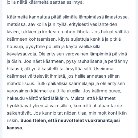
joilla näitä käärmeitä saattaa esiintyä.
Käärmeitä kannattaa pitää silmällä lämpimässä ilmastossa,
metsissä, aavikoilla ja niityillä, erityisesti vesilähteiden,
kivien, tukkien ja korkean ruohon lähellä. Jos haluat välttää
käärmeen kohtaamisen, käytä suljettuja kenkiä ja pitkiä
housuja, pysyttele poluilla ja käytä vaelluksilla
kävelysauvoja. Ole erityisen varovainen lämpiminä päivinä
ja öisin. Jos näet käärmeen, pysy rauhallisena ja peräänny
hitaasti; älä yritä käsitellä tai ärsyttää sitä. Useimmat
käärmeet välttelevät ihmistä, jos heille annetaan siihen
mahdollisuus. Tutki paikallisia käärmelajeja ja ole erityisen
varovainen käärmeille alttiilla alueilla. Jos käärme puree,
hakeudu välittömästi lääkäriin. Muista, että käärmeet
hyökkäävät yleensä vain silloin, kun niitä uhataan tai ne
säikähtävät. Jos kunnioitat niiden tilaa, minimoit konfliktin
riskin.
Suosittelen, että neuvottelet vuokranantajasi
kanssa
.