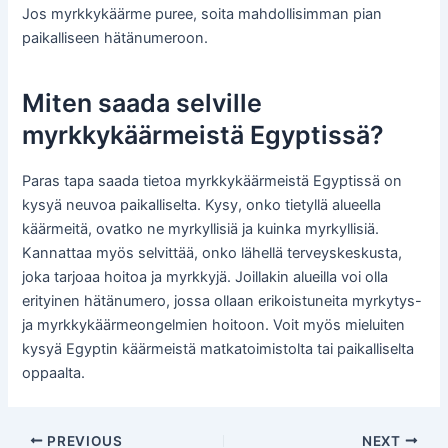
Jos myrkkykäärme puree, soita mahdollisimman pian
paikalliseen hätänumeroon.
Miten saada selville
myrkkykäärmeistä Egyptissä?
Paras tapa saada tietoa myrkkykäärmeistä Egyptissä on
kysyä neuvoa paikalliselta. Kysy, onko tietyllä alueella
käärmeitä, ovatko ne myrkyllisiä ja kuinka myrkyllisiä.
Kannattaa myös selvittää, onko lähellä terveyskeskusta,
joka tarjoaa hoitoa ja myrkkyjä. Joillakin alueilla voi olla
erityinen hätänumero, jossa ollaan erikoistuneita myrkytys-
ja myrkkykäärmeongelmien hoitoon. Voit myös mieluiten
kysyä Egyptin käärmeistä matkatoimistolta tai paikalliselta
oppaalta.
Post
PREVIOUS
NEXT