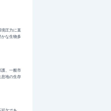
環境圧力に直
豊かな生物多
保護、一般市
生息地の生存
不可欠であ