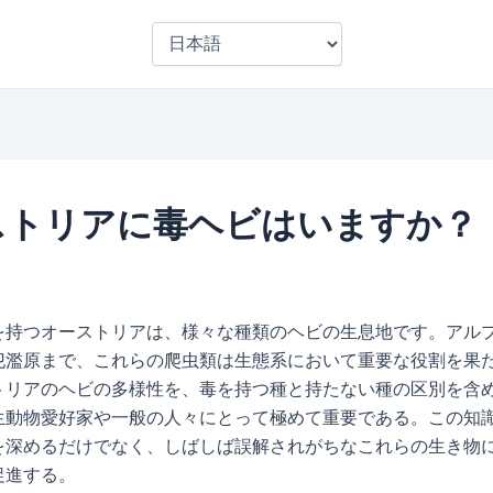
言
語
を
選
択
ストリアに毒ヘビはいますか？
を持つオーストリアは、様々な種類のヘビの生息地です。アル
氾濫原まで、これらの爬虫類は生態系において重要な役割を果
トリアのヘビの多様性を、毒を持つ種と持たない種の区別を含
生動物愛好家や一般の人々にとって極めて重要である。この知
を深めるだけでなく、しばしば誤解されがちなこれらの生き物
促進する。