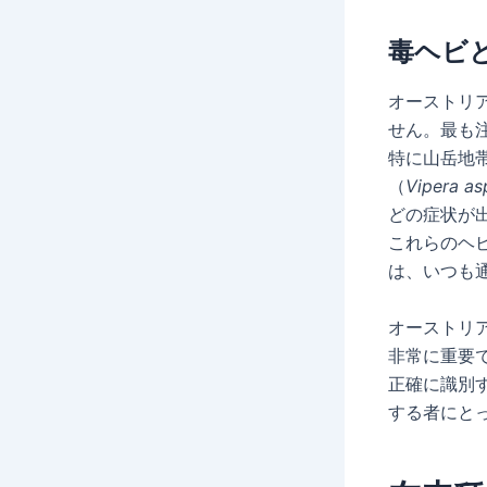
毒ヘビ
オーストリ
せん。最も
特に山岳地
（
Vipera as
どの症状が
これらのヘ
は、いつも
オーストリ
非常に重要
正確に識別
する者にと