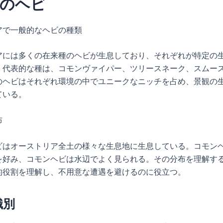
種のヘビ
アで一般的なヘビの種類
アには多くの在来種のヘビが生息しており、それぞれが特定の
。代表的な種は、コモンヴァイパー、ツリースネーク、スムー
のヘビはそれぞれ環境の中でユニークなニッチを占め、景観の
ている。
布
ビはオーストリア全土の様々な生息地に生息している。コモン
を好み、コモンヘビは水辺でよく見られる。その分布を理解す
的役割を理解し、不用意な遭遇を避けるのに役立つ。
識別