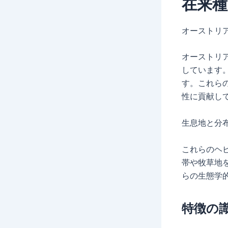
在来
オーストリ
オーストリ
しています
す。これら
性に貢献し
生息地と分
これらのヘ
帯や牧草地
らの生態学
特徴の