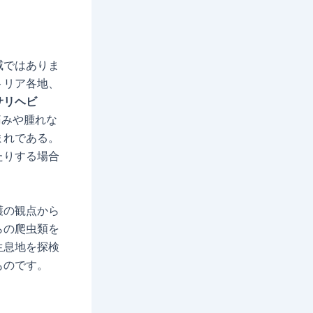
威ではありま
トリア各地、
サリヘビ
痛みや腫れな
まれである。
たりする場合
護の観点から
らの爬虫類を
生息地を探検
ものです。