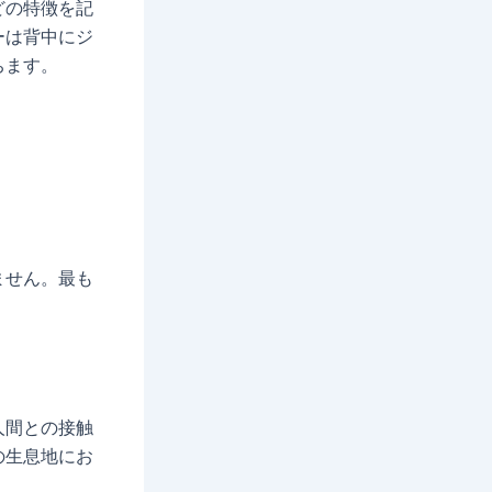
どの特徴を記
ーは背中にジ
ちます。
ません。最も
。
人間との接触
の生息地にお