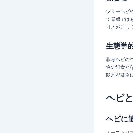
ツリーヘビ
て脅威では
引き起こし
生態学
非毒ヘビの
物の餌食と
態系が健全
ヘビ
ヘビに
オーストリ