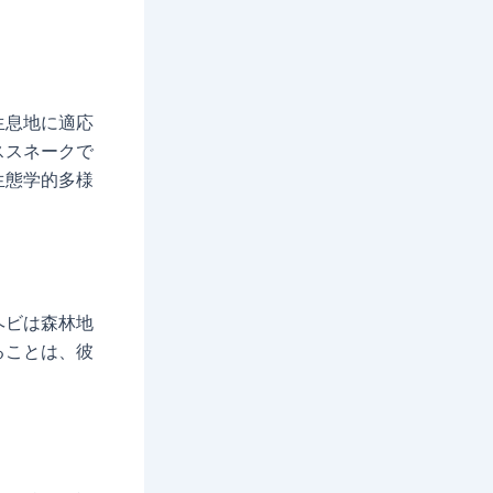
生息地に適応
ススネークで
生態学的多様
ヘビは森林地
ることは、彼