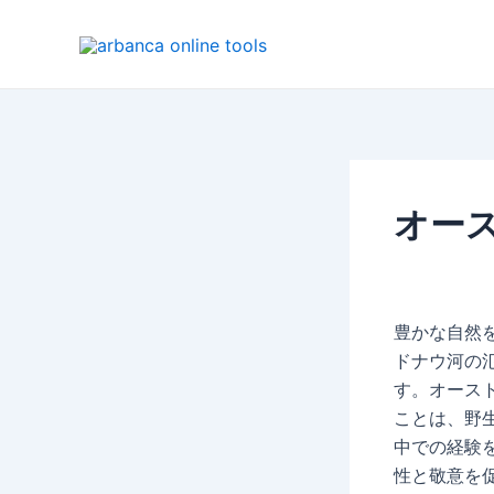
内
容
を
ス
キ
ッ
プ
オー
豊かな自然
ドナウ河の
す。オース
ことは、野
中での経験
性と敬意を