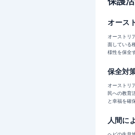
保護活
オース
オーストリ
面している
様性を保全
保全対
オーストリ
民への教育
と幸福を確
人間に
ヘビの生息