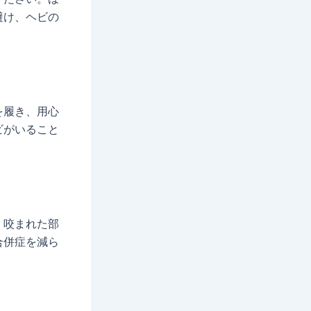
避け、ヘビの
を履き、用心
ビがいること
。咬まれた部
合併症を減ら