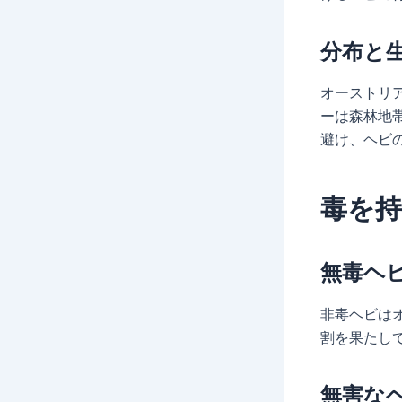
分布と
オーストリ
ーは森林地
避け、ヘビ
毒を
無毒ヘ
非毒ヘビは
割を果たし
無害な