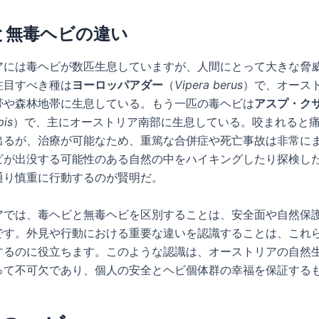
と無毒ヘビの違い
アには毒ヘビが数匹生息していますが、人間にとって大きな脅
注目すべき種は
ヨーロッパアダー
（
Vipera berus
）で、オース
帯や森林地帯に生息している。もう一匹の毒ヘビは
アスプ・ク
pis
）で、主にオーストリア南部に生息している。咬まれると
出るが、治療が可能なため、重篤な合併症や死亡事故は非常に
ビが出没する可能性のある自然の中をハイキングしたり探検し
通り慎重に行動するのが賢明だ。
アでは、毒ヘビと無毒ヘビを区別することは、安全面や自然保
です。外見や行動における重要な違いを認識することは、これ
するのに役立ちます。このような認識は、オーストリアの自然
って不可欠であり、個人の安全とヘビ個体群の幸福を保証する