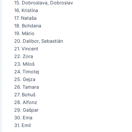
15. Dobroslava, Dobroslav
16. Kristína
17. Nataša
18. Bohdana
19. Mário
20. Dalibor, Sebastián
21. Vincent
22. Zora
23. Miloš
24. Timotej
25. Gejza
26. Tamara
27. Bohuš
28. Alfonz
29. Gašpar
30. Ema
31. Emil