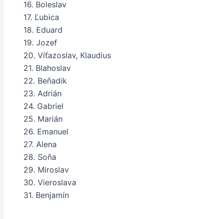
16. Boleslav
17. Ľubica
18. Eduard
19. Jozef
20. Víťazoslav, Klaudius
21. Blahoslav
22. Beňadik
23. Adrián
24. Gabriel
25. Marián
26. Emanuel
27. Alena
28. Soňa
29. Miroslav
30. Vieroslava
31. Benjamín