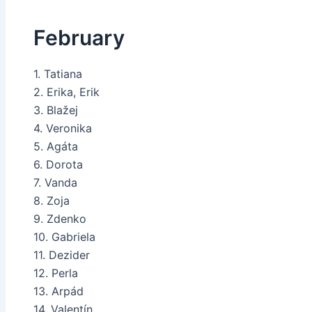
February
1. Tatiana
2. Erika, Erik
3. Blažej
4. Veronika
5. Agáta
6. Dorota
7. Vanda
8. Zoja
9. Zdenko
10. Gabriela
11. Dezider
12. Perla
13. Arpád
14. Valentín