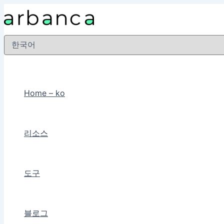
콘
텐
츠
Choose
로
a
language
건
너
뛰
Home – ko
기
리소스
도구
블로그