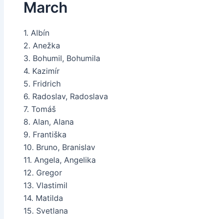
March
1. Albín
2. Anežka
3. Bohumil, Bohumila
4. Kazimír
5. Fridrich
6. Radoslav, Radoslava
7. Tomáš
8. Alan, Alana
9. Františka
10. Bruno, Branislav
11. Angela, Angelika
12. Gregor
13. Vlastimil
14. Matilda
15. Svetlana