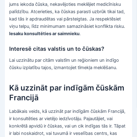
jums iekoda čūska, nekavējoties meklējiet medicīnisku
palīdzību. Atcerieties, ka čūskas parasti uzbrūk tikai tad,
kad tās ir apdraudētas vai pārsteigtas. Ja respektēsiet
viņu telpu, līdz minimumam samazināsiet konflikta risku.
Iesaku konsultēties ar saimnieku
.
Interesē citas valstis un to čūskas?
Lai uzzinātu par citām valstīm un reģioniem un indīgo
čūsku izplatību tajos, izmantojiet tīmekļa meklēšanu.
Kā uzzināt par indīgām čūskām
Francijā
Labākais veids, kā uzzināt par indīgām čūskām Francijā,
ir konsultēties ar vietējo iedzīvotāju. Pajautājiet, vai
konkrētā apvidū ir čūskas, vai un cik indīgas tās ir. Tāpat
ir labi noskaidrot, vai tuvumā ir veselības centrs, kas