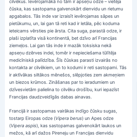
cilvēkus. Ievērojamākā no tām ir apseņu odze – vietēja
čūska, kas sastopama galvenokārt dienvidu un rietumu
apgabalos. Tās inde var izraisīt ievērojamas sāpes un
pietūkumu, un, lai gan tā reti kad ir letāla, pēc koduma
ieteicams vērsties pie ārsta. Cita suga, parastā odze, ir
plaši izplatīta visā kontinentā, bet dzīvo arī Francijas
ziemeļos. Lai gan tās inde ir mazāk toksiska nekā
apseņu dzērves indei, tomēr ir nepieciešama tūlītēja
medicīniskā palīdzība. Šīs čūskas parasti izvairās no
kontakta ar cilvēkiem, un to kodumi ir reti sastopami. Tās
ir aktīvākas siltākos mēnešos, slēpjoties zem akmeņiem
un biezos krūmos. Zināšanas par to ieradumiem un
dzīvesvietām palielina to cilvēku drošību, kuri iepazīst
Francijas daudzveidīgās dabas ainavas.
Francijā ir sastopamas vairākas indīgo čūsku sugas,
tostarp Eiropas odze (
Vipera berus
) un Apes odze
(
Vipera aspis
), kas sastopamas galvenokārt laukos un
mežos, kā arī dažos Pireneju un Francijas dienvidu