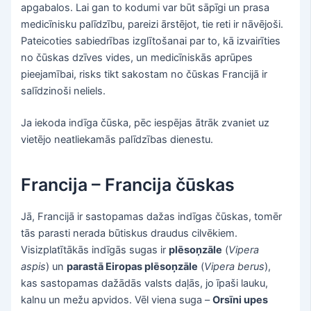
apgabalos. Lai gan to kodumi var būt sāpīgi un prasa
medicīnisku palīdzību, pareizi ārstējot, tie reti ir nāvējoši.
Pateicoties sabiedrības izglītošanai par to, kā izvairīties
no čūskas dzīves vides, un medicīniskās aprūpes
pieejamībai, risks tikt sakostam no čūskas Francijā ir
salīdzinoši neliels.
Ja iekoda indīga čūska, pēc iespējas ātrāk zvaniet uz
vietējo neatliekamās palīdzības dienestu.
Francija – Francija čūskas
Jā, Francijā ir sastopamas dažas indīgas čūskas, tomēr
tās parasti nerada būtiskus draudus cilvēkiem.
Visizplatītākās indīgās sugas ir
plēsoņzāle
(
Vipera
aspis
) un
parastā Eiropas plēsoņzāle
(
Vipera berus
),
kas sastopamas dažādās valsts daļās, jo īpaši lauku,
kalnu un mežu apvidos. Vēl viena suga –
Orsīni upes