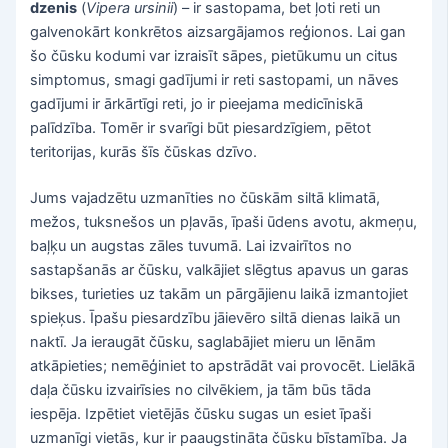
dzenis
(
Vipera ursinii
) – ir sastopama, bet ļoti reti un
galvenokārt konkrētos aizsargājamos reģionos. Lai gan
šo čūsku kodumi var izraisīt sāpes, pietūkumu un citus
simptomus, smagi gadījumi ir reti sastopami, un nāves
gadījumi ir ārkārtīgi reti, jo ir pieejama medicīniskā
palīdzība. Tomēr ir svarīgi būt piesardzīgiem, pētot
teritorijas, kurās šīs čūskas dzīvo.
Jums vajadzētu uzmanīties no čūskām siltā klimatā,
mežos, tuksnešos un pļavās, īpaši ūdens avotu, akmeņu,
baļķu un augstas zāles tuvumā. Lai izvairītos no
sastapšanās ar čūsku, valkājiet slēgtus apavus un garas
bikses, turieties uz takām un pārgājienu laikā izmantojiet
spieķus. Īpašu piesardzību jāievēro siltā dienas laikā un
naktī. Ja ieraugāt čūsku, saglabājiet mieru un lēnām
atkāpieties; nemēģiniet to apstrādāt vai provocēt. Lielākā
daļa čūsku izvairīsies no cilvēkiem, ja tām būs tāda
iespēja. Izpētiet vietējās čūsku sugas un esiet īpaši
uzmanīgi vietās, kur ir paaugstināta čūsku bīstamība. Ja