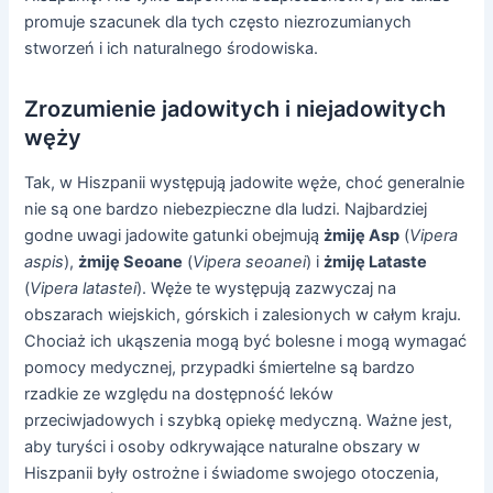
promuje szacunek dla tych często niezrozumianych
stworzeń i ich naturalnego środowiska.
Zrozumienie jadowitych i niejadowitych
węży
Tak, w Hiszpanii występują jadowite węże, choć generalnie
nie są one bardzo niebezpieczne dla ludzi. Najbardziej
godne uwagi jadowite gatunki obejmują
żmiję Asp
(
Vipera
aspis
),
żmiję Seoane
(
Vipera seoanei
) i
żmiję Lataste
(
Vipera latastei
). Węże te występują zazwyczaj na
obszarach wiejskich, górskich i zalesionych w całym kraju.
Chociaż ich ukąszenia mogą być bolesne i mogą wymagać
pomocy medycznej, przypadki śmiertelne są bardzo
rzadkie ze względu na dostępność leków
przeciwjadowych i szybką opiekę medyczną. Ważne jest,
aby turyści i osoby odkrywające naturalne obszary w
Hiszpanii były ostrożne i świadome swojego otoczenia,