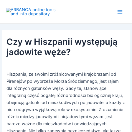
Skip
to
Main
content
Men
Czy w Hiszpanii występują
jadowite węże?
Hiszpania, ze swoimi zróżnicowanymi krajobrazami od
Pirenejów po wybrzeże Morza Śródziemnego, jest rajem
dla różnych gatunków węży. Gady te, stanowiące
integralną część bogatej różnorodności biologicznej kraju,
obejmują gatunki od nieszkodliwych po jadowite, a każdy z
nich odgrywa wyjątkową rolę w ekosystemie. Zrozumienie
różnic między jadowitymi i niejadowitymi wężami jest
bardzo ważne dla mieszkańców i odwiedzających
Hiszpanię. Nie tylko zapewnia bezpieczeństwo, ale także