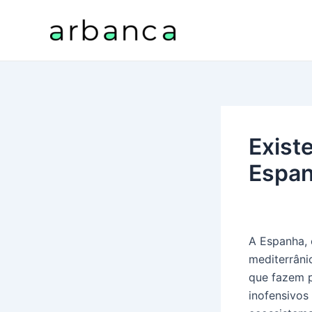
Skip
to
content
Exist
Espa
A Espanha, 
mediterrâni
que fazem p
inofensivo