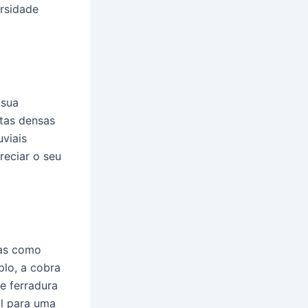
ersidade
 sua
tas densas
viais
reciar o seu
cas como
lo, a cobra
e ferradura
al para uma