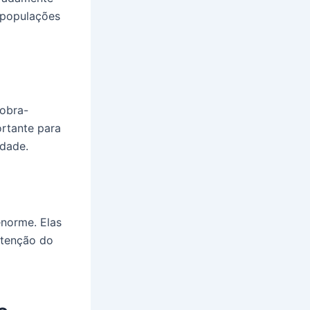
 populações
cobra-
rtante para
idade.
norme. Elas
utenção do