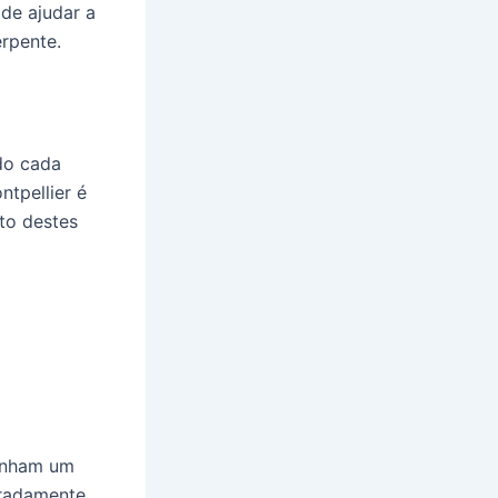
de ajudar a
erpente.
do cada
tpellier é
to destes
enham um
rradamente