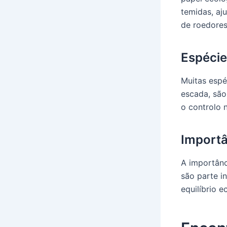
temidas, aj
de roedores
Espécie
Muitas espé
escada, são
o controlo 
Importâ
A importânc
são parte i
equilíbrio 