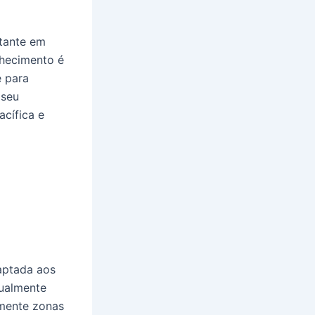
rtante em
nhecimento é
e para
 seu
cífica e
aptada aos
tualmente
emente zonas