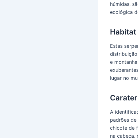
húmidas, sã
ecológica d
Habitat 
Estas serpe
distribuiçã
e montanhas
exuberantes
lugar no mu
Carater
A identific
padrões de 
chicote de 
na cabeça, 