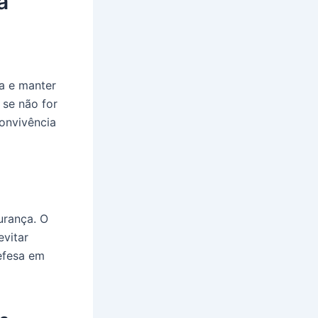
a
a e manter
 se não for
onvivência
urança. O
evitar
efesa em