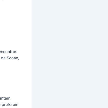
encontros
a de Seoan,
sentam
e preferem