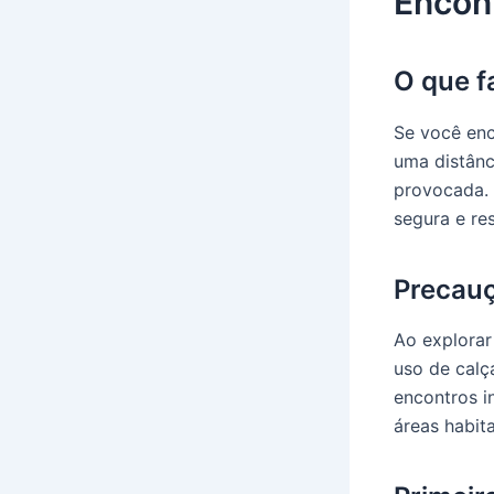
Encon
O que f
Se você enc
uma distânc
provocada.
segura e re
Precau
Ao explorar
uso de calç
encontros i
áreas habit