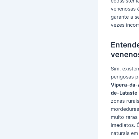
ecossistema
venenosas é
garante a s
vezes incom
Entende
veneno
Sim, exist
perigosas p
Vipera-da-
de-Lataste
zonas rurai
mordeduras 
muito raras
imediatos. 
naturais em