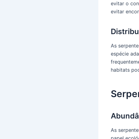
evitar o co
evitar enco
Distribu
As serpente
espécie ada
frequenteme
habitats po
Serpe
Abundân
As serpent
papel ecoló