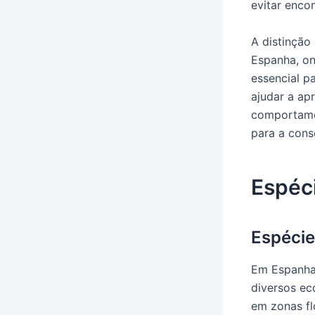
evitar enco
A distinção
Espanha, on
essencial pa
ajudar a ap
comportamen
para a cons
Espéc
Espéci
Em Espanha 
diversos ec
em zonas fl