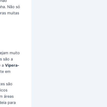
 não
nha. Não só
ras muitas
sejam muito
s são a
e a
Vipera-
nte em
tes são
icos
am áreas
deia para