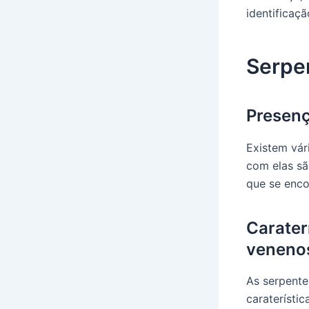
identificaç
Serpe
Presenç
Existem vár
com elas sã
que se enco
Carater
veneno
As serpent
caraterísti