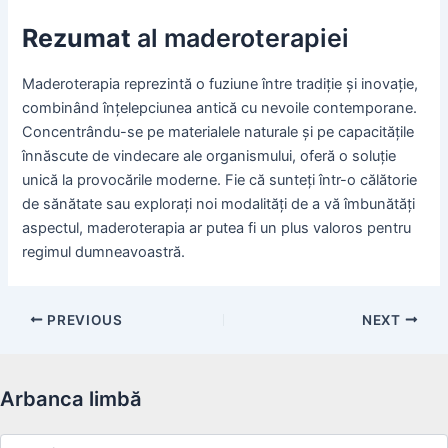
Rezumat
al maderoterapiei
Maderoterapia reprezintă o fuziune între tradiție și inovație,
combinând înțelepciunea antică cu nevoile contemporane.
Concentrându-se pe materialele naturale și pe capacitățile
înnăscute de vindecare ale organismului, oferă o soluție
unică la provocările moderne. Fie că sunteți într-o călătorie
de sănătate sau explorați noi modalități de a vă îmbunătăți
aspectul, maderoterapia ar putea fi un plus valoros pentru
regimul dumneavoastră.
Post
PREVIOUS
NEXT
navigation
Arbanca limbă
Arbanca