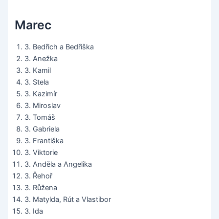
Marec
3. Bedřich a Bedřiška
3. Anežka
3. Kamil
3. Stela
3. Kazimír
3. Miroslav
3. Tomáš
3. Gabriela
3. Františka
3. Viktorie
3. Anděla a Angelika
3. Řehoř
3. Růžena
3. Matylda, Rút a Vlastibor
3. Ida