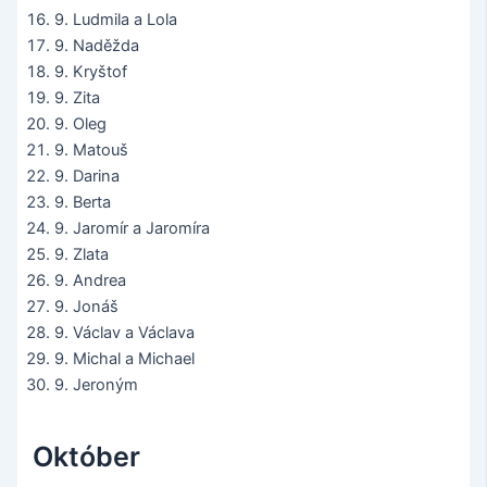
9. Ludmila a Lola
9. Naděžda
9. Kryštof
9. Zita
9. Oleg
9. Matouš
9. Darina
9. Berta
9. Jaromír a Jaromíra
9. Zlata
9. Andrea
9. Jonáš
9. Václav a Václava
9. Michal a Michael
9. Jeroným
Október