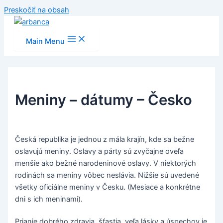
Preskočiť na obsah
Main Menu
Meniny – dátumy – Česko
Česká republika je jednou z mála krajín, kde sa bežne
oslavujú meniny. Oslavy a párty sú zvyčajne oveľa
menšie ako bežné narodeninové oslavy. V niektorých
rodinách sa meniny vôbec neslávia. Nižšie sú uvedené
všetky oficiálne meniny v Česku. (Mesiace a konkrétne
dni s ich meninami).
Prianie dobrého zdravia, šťastia, veľa lásky a úspechov je