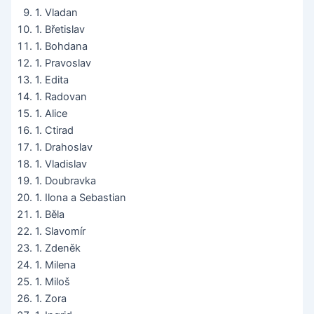
1. Vladan
1. Břetislav
1. Bohdana
1. Pravoslav
1. Edita
1. Radovan
1. Alice
1. Ctirad
1. Drahoslav
1. Vladislav
1. Doubravka
1. Ilona a Sebastian
1. Běla
1. Slavomír
1. Zdeněk
1. Milena
1. Miloš
1. Zora