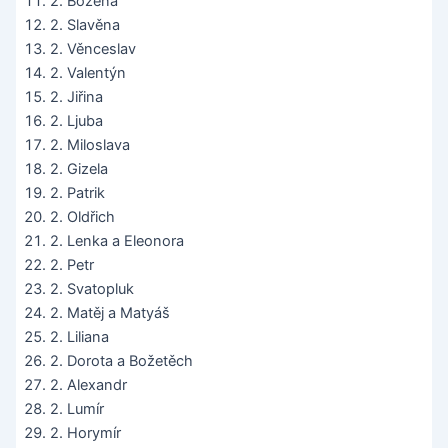
2. Božena
2. Slavěna
2. Věnceslav
2. Valentýn
2. Jiřina
2. Ljuba
2. Miloslava
2. Gizela
2. Patrik
2. Oldřich
2. Lenka a Eleonora
2. Petr
2. Svatopluk
2. Matěj a Matyáš
2. Liliana
2. Dorota a Božetěch
2. Alexandr
2. Lumír
2. Horymír