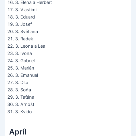
3. Elena a Herbert
3. Vlastimil
3. Eduard
3. Josef
3. Světlana
3. Radek
3. Leona a Lea
3. Ivona
3. Gabriel
3. Marián
3. Emanuel
3. Dita
3. Soňa
3. Taťána
3. Arnošt
3. Kvido
Apríl