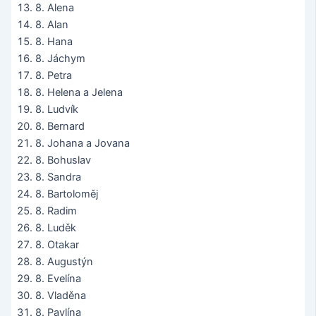
8. Alena
8. Alan
8. Hana
8. Jáchym
8. Petra
8. Helena a Jelena
8. Ludvík
8. Bernard
8. Johana a Jovana
8. Bohuslav
8. Sandra
8. Bartoloměj
8. Radim
8. Luděk
8. Otakar
8. Augustýn
8. Evelína
8. Vladěna
8. Pavlína