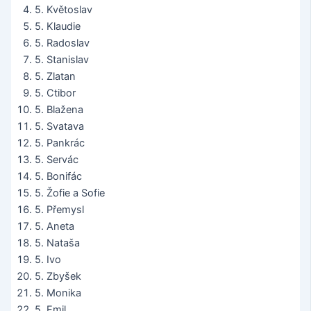
5. Květoslav
5. Klaudie
5. Radoslav
5. Stanislav
5. Zlatan
5. Ctibor
5. Blažena
5. Svatava
5. Pankrác
5. Servác
5. Bonifác
5. Žofie a Sofie
5. Přemysl
5. Aneta
5. Nataša
5. Ivo
5. Zbyšek
5. Monika
5. Emil