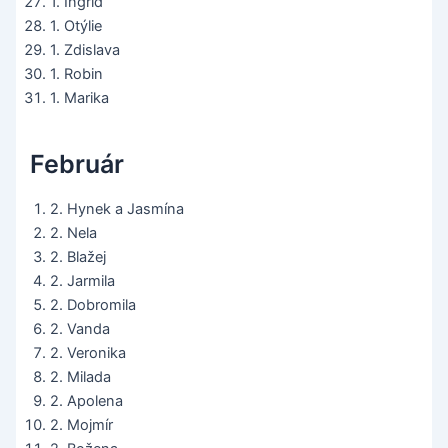
1. Ingrid
1. Otýlie
1. Zdislava
1. Robin
1. Marika
Február
2. Hynek a Jasmína
2. Nela
2. Blažej
2. Jarmila
2. Dobromila
2. Vanda
2. Veronika
2. Milada
2. Apolena
2. Mojmír