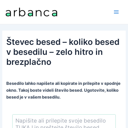
Skip
to
Main
content
Men
Števec besed – koliko besed
v besedilu – zelo hitro in
brezplačno
Besedilo lahko napišete ali kopirate in prilepite v spodnje
okno. Takoj boste videli število besed. Ugotovite, koliko
besed je v vašem besedilu.