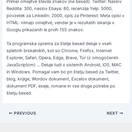
Primer omejitve števila znakov (ne besed): Twitter: Naslov
Reddita: 300, naslov Ebaya: 80, recenzija Yelp: 5000,
povzetek za LinkedIn: 2000, opis za Pinterest: Meta opisi v
HTML: nimajo omejitve, vendar je v rezultatih iskanja v
Googlu prikazanih le prvih 155 znakov.
Ta programska oprema za štetje besed deluje v vseh
spletnih brskalnikih, kot so Chrome, Firefox, Internet
Explorer, Safari, Opera, Edge, Brave, Tor (z omogočenim
JavaScriptom) … Deluje tudi v sistemih Android, iOS, MAC
in Windows. Pomagal vam bo pri štetju besed za Twitter,
blog, knjige, Wordov dokument, Excelov dokument,
dokument PDF, eseje, romane in vse druge potrebe po
štetju besed.
Post
PREVIOUS
NEXT
navigation