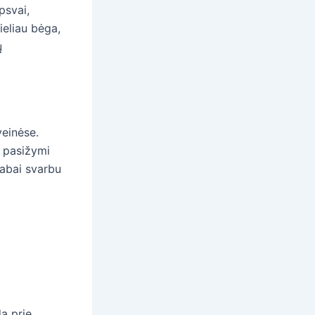
psvai,
ieliau bėga,
ų
einėse.
 pasižymi
labai svarbu
da prie