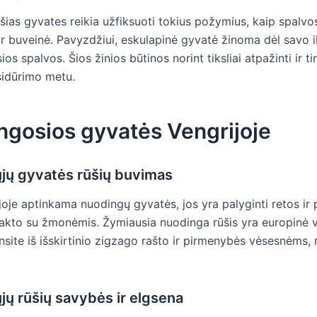
šias gyvates reikia užfiksuoti tokius požymius, kaip spalvos
ir buveinė. Pavyzdžiui, eskulapinė gyvatė žinoma dėl savo i
ios spalvos. Šios žinios būtinos norint tiksliai atpažinti ir t
sidūrimo metu.
ngosios gyvatės Vengrijoje
jų gyvatės rūšių buvimas
oje aptinkama nuodingų gyvatės, jos yra palyginti retos ir 
akto su žmonėmis. Žymiausia nuodinga rūšis yra europinė 
insite iš išskirtinio zigzago rašto ir pirmenybės vėsesnėms
ų rūšių savybės ir elgsena