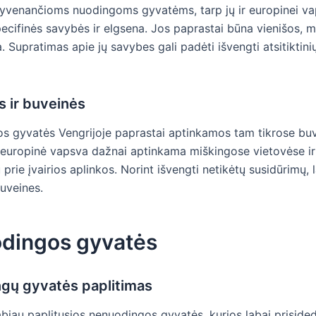
gyvenančioms nuodingoms gyvatėms, tarp jų ir europinei va
ecifinės savybės ir elgsena. Jos paprastai būna vienišos, m
a. Supratimas apie jų savybes gali padėti išvengti atsitiktini
s ir buveinės
s gyvatės Vengrijoje paprastai aptinkamos tam tikrose buv
 europinė vapsva dažnai aptinkama miškingose vietovėse ir
 prie įvairios aplinkos. Norint išvengti netikėtų susidūrimų, 
buveines.
dingos gyvatės
gų gyvatės paplitimas
abiau paplitusios nenuodingos gyvatės, kurios labai priside