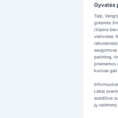
Gyvatės 
Taip, Vengri
grėsmės žm
(
Vipera ber
vietovėse. K
rakosiensis
saugomose te
patinimą, ri
prieinamos 
kuriose gali
Informuotuma
Labai svarbu
susidūrus su
jų vaidmenį 