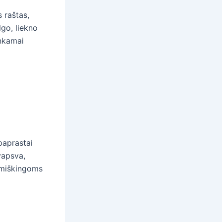
 raštas,
lgo, liekno
inkamai
paprastai
vapsva,
, miškingoms