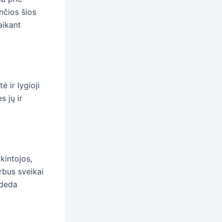
nčios šios
aikant
 ir lygioji
 jų ir
kintojos,
rbus sveikai
adeda