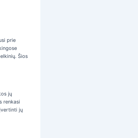
usi prie
škingose
elkinių. Šios
kos jų
s renkasi
ertinti jų