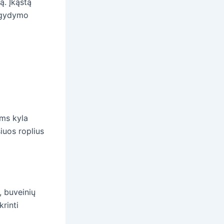
ą. Įkąstą
r gydymo
oms kyla
iuos roplius
, buveinių
krinti