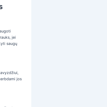
s
saugoti
auks, jei
kyti saugų
pavyzdžiui,
gerbdami jos