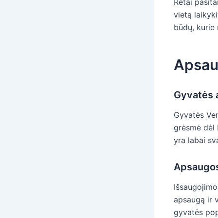
Retai pasita
vietą laikyk
būdų, kurie 
Apsau
Gyvatės 
Gyvatės Ven
grėsmė dėl 
yra labai sv
Apsaugo
Išsaugojimo
apsaugą ir v
gyvatės popu