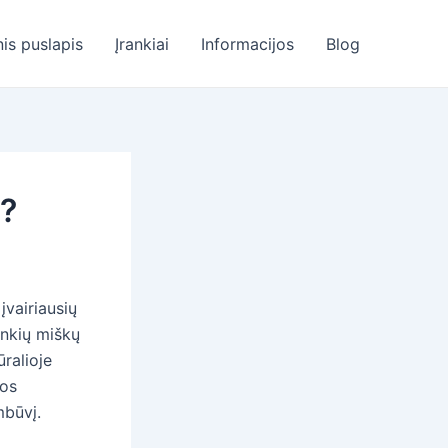
nis puslapis
Įrankiai
Informacijos
Blog
s?
įvairiausių
ankių miškų
ūralioje
tos
mbūvį.