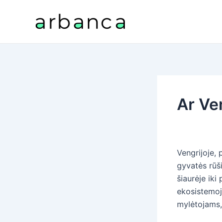
Pereiti
prie
turinio
Ar Ve
Vengrijoje, 
gyvatės rūši
šiaurėje iki
ekosistemoj
mylėtojams,