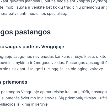
ikant gyvatės įkandimui, būtina nedelsiant kreiptis į gydytoj
ite imobilizuotą ir venkite bet kokių tradicinių priemonių a
nėra patvirtinti medicinos specialistų.
gos pastangos
apsaugos padėtis Vengrijoje
grijoje saugomos nevienodai: kai kurios rūšys klesti, o kit
buveinių nykimo ir žmogaus veiklos. Pastangos apsaugoti š
arbios siekiant išsaugoti turtingą šalies biologinę įvairovę.
s priemonės
 pastangos Vengrijoje apima teisinę kai kurių rūšių apsaugą
isuomenės švietimo iniciatyvas. Šių priemonių tikslas – užti
liacijos išlikimą ir gerovę.