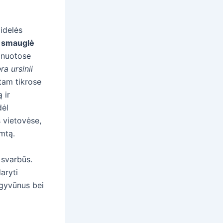
didelės
ė smauglė
alnuotose
ra ursinii
 tam tikrose
 ir
dėl
 vietovėse,
amtą.
 svarbūs.
daryti
 gyvūnus bei