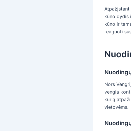
Atpažįstant 
kūno dydis 
kūno ir tams
reaguoti su
Nuodi
Nuodingų
Nors Vengrij
vengia kont
kurią atpaž
vietovėms.
Nuodingųj