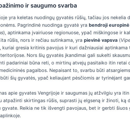
pažinimo ir saugumo svarba
joje yra keletas nuodingų gyvatės rūšių, tačiau jos nekelia 
onėms. Pagrindinė nuodinga gyvatė yra
bendroji europin
us
), aptinkama įvairiuose regionuose, ypač miškingose ir k
ita rūšis, nors ir rečiau sutinkama, yra
pievinė vapsva
(
Vipe
), kuriai gresia kritinis pavojus ir kuri dažniausiai aptinkama
ritorijose. Nors šių gyvatės įkandimai gali sukelti skausmą
mti padariniai būna reti, o mirtinų atvejų pasitaiko itin retai 
medicininės pagalbos. Nepaisant to, svarbu būti atsargiems
 būti šių gyvatės, ypač keliaujant pėsčiomis ar tyrinėjant g
s apie gyvates Vengrijoje ir saugumas jų atžvilgiu yra itin
 atpažinti skirtingas rūšis, suprasti jų elgseną ir žinoti, ką 
 gyvate. Reikia ne tik išvengti pavojaus, bet ir gerbti šiuos
aplinkoje.