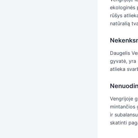
ekologinės 
rūšys atliek
natūralią tv
Nekenks
Daugelis Ven
gyvatė, yra
atlieka sva
Nenuodin
Vengrijoje 
mintančios g
ir subalans
skatinti pa