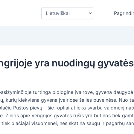
Pasirinkite
Pagrindi
kalbą
ngrijoje yra nuodingų gyvatė
pasižyminčioje turtinga biologine įvairove, gyvena daugybė 
ų, kurių kiekviena gyvena įvairiose šalies buveinėse. Nuo t
 plačių Puštos pievų – šie ropliai atlieka svarbų vaidmenį nat
e. Žinios apie Vengrijos gyvatės rūšis yra būtinos tiek gam
 tiek plačiajai visuomenei, nes skatina saugų ir pagarbų sa