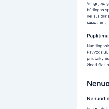
Vengrijoje 
būdingos sp
nei susiduri
susidūrimų.
Paplitima
Nuodingosio
Pavyzdžiui,
prisitaikymu
žinoti šias 
Nenuo
Nenuodin
Vengrijoje l