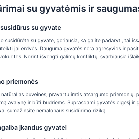
ūrimai su gyvatėmis ir sauguma
 susidūrus su gyvate
je susidūrėte su gyvate, geriausia, ką galite padaryti, tai iš
teikti jai erdvės. Dauguma gyvatės nėra agresyvios ir pasitr
okuotos. Norint išvengti galimų konfliktų, svarbiausia išlai
o priemonės
į natūralias buveines, pravartu imtis atsargumo priemonių, 
amą avalynę ir būti budriems. Suprasdami gyvatės elgesį ir 
kai sumažinsite nemalonaus susidūrimo riziką.
agalba įkandus gyvatei