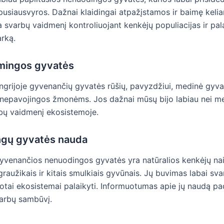
pusiausvyros. Dažnai klaidingai atpažįstamos ir baimę kelia
a svarbų vaidmenį kontroliuojant kenkėjų populiacijas ir pal
arką.
mingos gyvatės
grijoje gyvenančių gyvatės rūšių, pavyzdžiui, medinė gyvatė
 nepavojingos žmonėms. Jos dažnai mūsų bijo labiau nei mes
rbų vaidmenį ekosistemoje.
gų gyvatės nauda
gyvenančios nenuodingos gyvatės yra natūralios kenkėjų nai
raužikais ir kitais smulkiais gyvūnais. Jų buvimas labai sva
uotai ekosistemai palaikyti. Informuotumas apie jų naudą p
garbų sambūvį.