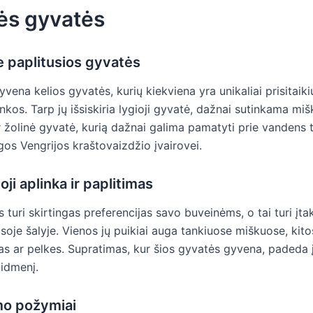
ės gyvatės
e paplitusios gyvatės
yvena kelios gyvatės, kurių kiekviena yra unikaliai prisitaiki
inkos. Tarp jų išsiskiria lygioji gyvatė, dažnai sutinkama mi
r žolinė gyvatė, kurią dažnai galima pamatyti prie vandens t
gos Vengrijos kraštovaizdžio įvairovei.
i aplinka ir paplitimas
 turi skirtingas preferencijas savo buveinėms, o tai turi įta
isoje šalyje. Vienos jų puikiai auga tankiuose miškuose, kito
as ar pelkes. Supratimas, kur šios gyvatės gyvena, padeda įv
aidmenį.
mo požymiai