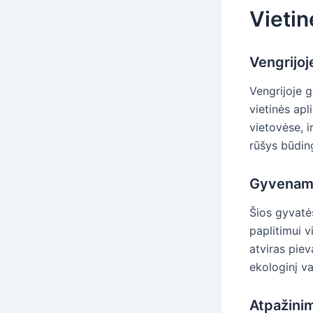
Vietin
Vengrijoj
Vengrijoje g
vietinės apl
vietovėse, i
rūšys būdin
Gyvenamoj
Šios gyvatės
paplitimui v
atviras piev
ekologinį v
Atpažini