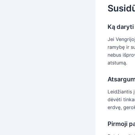
Susid
Ką daryti
Jei Vengrijo
ramybę ir su
nebus išprov
atstumą.
Atsargum
Leidžiantis 
dėvėti tink
erdvę, gero
Pirmoji p