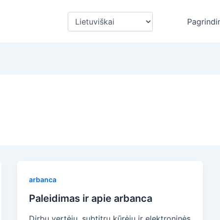
Pasirinkite
Pagrindi
kalbą
arbanca
Paleidimas ir apie arbanca
Dirbu vertėju, subtitrų kūrėju ir elektroninės