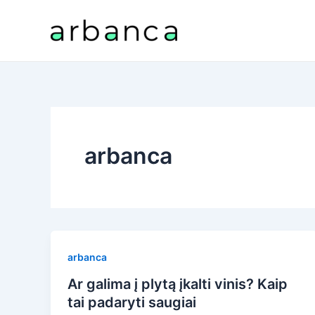
Pereiti
prie
turinio
arbanca
arbanca
Ar galima į plytą įkalti vinis? Kaip
tai padaryti saugiai