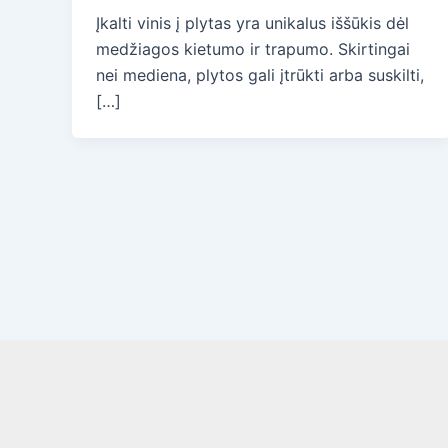
Įkalti vinis į plytas yra unikalus iššūkis dėl
medžiagos kietumo ir trapumo. Skirtingai
nei mediena, plytos gali įtrūkti arba suskilti,
[…]